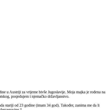
e u Austriji za vrijeme bivše Jugoslavije. Moja majka je rođena na
vatskog, posjedujem i njemačko državljanstvo.
ada stariji od 23 godine (imam 34 god). Također, zanima me da li
 Hercegovine ?