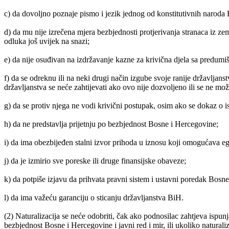
c) da dovoljno poznaje pismo i jezik jednog od konstitutivnih naroda
d) da mu nije izrečena mjera bezbjednosti protjerivanja stranaca iz zeml
odluka još uvijek na snazi;
e) da nije osuđivan na izdržavanje kazne za krivična djela sa predumi
f) da se odreknu ili na neki drugi način izgube svoje ranije državljans
državljanstva se neće zahtijevati ako ovo nije dozvoljeno ili se ne mo
g) da se protiv njega ne vodi krivični postupak, osim ako se dokaz o
h) da ne predstavlja prijetnju po bezbjednost Bosne i Hercegovine;
i) da ima obezbijeđen stalni izvor prihoda u iznosu koji omogućava eg
j) da je izmirio sve poreske ili druge finansijske obaveze;
k) da potpiše izjavu da prihvata pravni sistem i ustavni poredak Bosn
l) da ima važeću garanciju o sticanju državljanstva BiH.
(2) Naturalizacija se neće odobriti, čak ako podnosilac zahtjeva ispun
bezbjednost Bosne i Hercegovine i javni red i mir, ili ukoliko natura