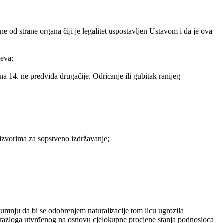
ine od strane organa čiji je legalitet uspostavljen Ustavom i da je ova
jeva;
ana 14. ne predviđa drugačije. Odricanje ili gubitak ranijeg
 izvorima za sopstveno izdržavanje;
 sumnju da bi se odobrenjem naturalizacije tom licu ugrozila
og razloga utvrđenog na osnovu cjelokupne procjene stanja podnosioca