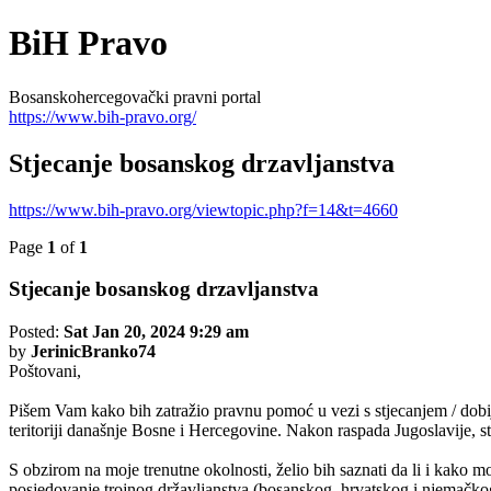
BiH Pravo
Bosanskohercegovački pravni portal
https://www.bih-pravo.org/
Stjecanje bosanskog drzavljanstva
https://www.bih-pravo.org/viewtopic.php?f=14&t=4660
Page
1
of
1
Stjecanje bosanskog drzavljanstva
Posted:
Sat Jan 20, 2024 9:29 am
by
JerinicBranko74
Poštovani,
Pišem Vam kako bih zatražio pravnu pomoć u vezi s stjecanjem / dobi
teritoriji današnje Bosne i Hercegovine. Nakon raspada Jugoslavije, s
S obzirom na moje trenutne okolnosti, želio bih saznati da li i kako 
posjedovanje trojnog državljanstva (bosanskog, hrvatskog i njemačkog