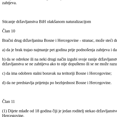
zahtjeva.
Sticanje državljanstva BiH olakšanom naturalizacijom
Član 10
Bračni drug državljanina Bosne i Hercegovine - stranac, može steći 
a) da je brak trajao najmanje pet godina prije podnošenja zahtjeva i d
b) da se odrekne ili na neki drugi način izgubi svoje ranije državljans
državljanstva se ne zahtijeva ako to nije dopušteno ili se ne može razu
c) da ima odobren stalni boravak na teritoriji Bosne i Hercegovine;
d) da ne predstavlja prijetnju po bezbjednost Bosne i Hercegovine.
Član 11
(1) Dijete mlađe od 18 godina čiji je jedan roditelj stekao državljans
Hercegovine.