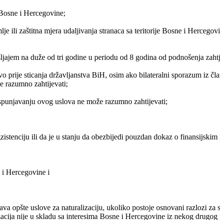
 Bosne i Hercegovine;
je ili zaštitna mjera udaljivanja stranaca sa teritorije Bosne i Hercegov
šljajem na duže od tri godine u periodu od 8 godina od podnošenja zaht
tvo prije sticanja državljanstva BiH, osim ako bilateralni sporazum iz čl
že razumno zahtijevati;
 ispunjavanju ovog uslova ne može razumno zahtijevati;
zistenciju ili da je u stanju da obezbijedi pouzdan dokaz o finansijskim
e i Hercegovine i
java opšte uslove za naturalizaciju, ukoliko postoje osnovani razlozi za
lizacija nije u skladu sa interesima Bosne i Hercegovine iz nekog drug