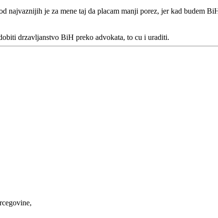
 od najvaznijih je za mene taj da placam manji porez, jer kad budem B
biti drzavljanstvo BiH preko advokata, to cu i uraditi.
ercegovine,