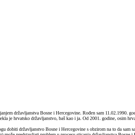
janjem državljanstva Bosne i Hercegovine. Rođen sam 11.02.1990. godin
tekla je hrvatsko državljanstvo, baš kao i ja. Od 2001. godine, osim hr
mogu dobiti državljanstvo Bosne i Hercegovine s obzirom na to da sam s
) može predstavljati problem u procesu sticanja državljanstva Bosne i