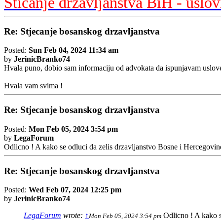
Sticanje drzavljanstva BiH - uslov
Re: Stjecanje bosanskog drzavljanstva
Posted:
Sun Feb 04, 2024 11:34 am
by
JerinicBranko74
Hvala puno, dobio sam informaciju od advokata da ispunjavam uslove
Hvala vam svima !
Re: Stjecanje bosanskog drzavljanstva
Posted:
Mon Feb 05, 2024 3:54 pm
by
LegaForum
Odlicno ! A kako se odluci da zelis drzavljanstvo Bosne i Hercegovin
Re: Stjecanje bosanskog drzavljanstva
Posted:
Wed Feb 07, 2024 12:25 pm
by
JerinicBranko74
LegaForum
wrote:
↑
Odlicno ! A kako s
Mon Feb 05, 2024 3:54 pm