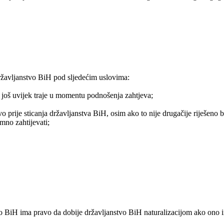
državljanstvo BiH pod sljedećim uslovima:
a još uvijek traje u momentu podnošenja zahtjeva;
tvo prije sticanja državljanstva BiH, osim ako to nije drugačije riješeno
mno zahtijevati;
tvo BiH ima pravo da dobije državljanstvo BiH naturalizacijom ako ono im