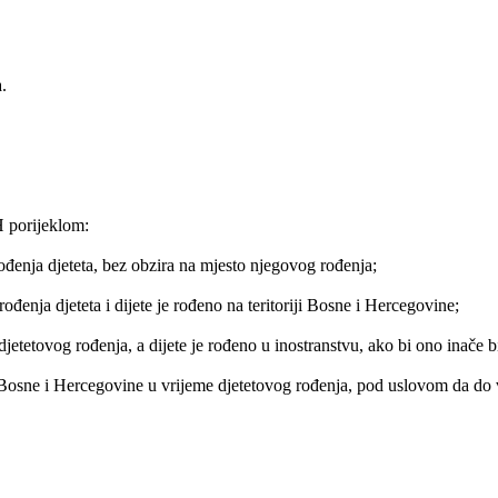
.
H porijeklom:
rođenja djeteta, bez obzira na mjesto njegovog rođenja;
rođenja djeteta i dijete je rođeno na teritoriji Bosne i Hercegovine;
djetetovog rođenja, a dijete je rođeno u inostranstvu, ako bi ono inače b
anin Bosne i Hercegovine u vrijeme djetetovog rođenja, pod uslovom da d