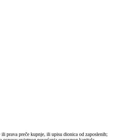
i prava preče kupnje, ili upisu dionica od zaposlenih;
 na osnovu uvjetnog povećanja osnovnog kapitala.