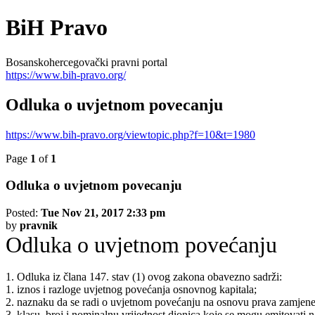
BiH Pravo
Bosanskohercegovački pravni portal
https://www.bih-pravo.org/
Odluka o uvjetnom povecanju
https://www.bih-pravo.org/viewtopic.php?f=10&t=1980
Page
1
of
1
Odluka o uvjetnom povecanju
Posted:
Tue Nov 21, 2017 2:33 pm
by
pravnik
Odluka o uvjetnom povećanju
1. Odluka iz člana 147. stav (1) ovog zakona obavezno sadrži:
1. iznos i razloge uvjetnog povećanja osnovnog kapitala;
2. naznaku da se radi o uvjetnom povećanju na osnovu prava zamjene il
3. klasu, broj i nominalnu vrijednost dionica koje se mogu emitovati