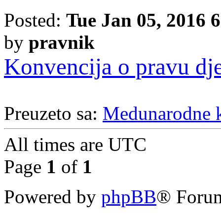
Posted:
Tue Jan 05, 2016 
by
pravnik
Konvencija o pravu dje
Preuzeto sa:
Medunarodne k
All times are
UTC
Page
1
of
1
Powered by
phpBB
® Forum