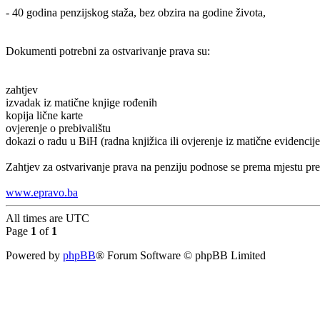
- 40 godina penzijskog staža, bez obzira na godine života,
Dokumenti potrebni za ostvarivanje prava su:
zahtjev
izvadak iz matične knjige rođenih
kopija lične karte
ovjerenje o prebivalištu
dokazi o radu u BiH (radna knjižica ili ovjerenje iz matične evidencije
Zahtjev za ostvarivanje prava na penziju podnose se prema mjestu pre
www.epravo.ba
All times are
UTC
Page
1
of
1
Powered by
phpBB
® Forum Software © phpBB Limited