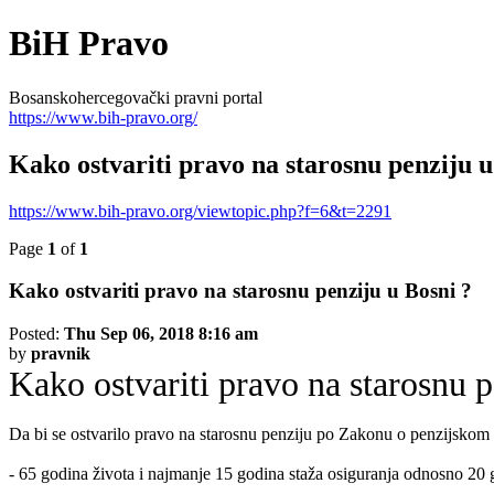
BiH Pravo
Bosanskohercegovački pravni portal
https://www.bih-pravo.org/
Kako ostvariti pravo na starosnu penziju u
https://www.bih-pravo.org/viewtopic.php?f=6&t=2291
Page
1
of
1
Kako ostvariti pravo na starosnu penziju u Bosni ?
Posted:
Thu Sep 06, 2018 8:16 am
by
pravnik
Kako ostvariti pravo na starosnu p
Da bi se ostvarilo pravo na starosnu penziju po Zakonu o penzijskom i
- 65 godina života i najmanje 15 godina staža osiguranja odnosno 20 g