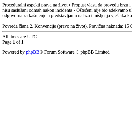
Proceduralni aspekti prava na život • Propust vlasti da provedu brzu
nisu saslušani odmah nakon incidenta • Oštećeni nije bio adekvatno ukl
odgovorna za kašnjenje u predstavljanju nalaza i mišljenja vještaka k
Povreda člana 2. Konvencije (pravo na život). Pravična naknada: 15 00
All times are
UTC
Page
1
of
1
Powered by
phpBB
® Forum Software © phpBB Limited