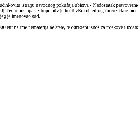
 i učinkovitu istragu navodnog pokušaja ubistva • Nedostatak pravovreme
jučen u postupak • Imperativ je imati više od jednog forenzičkog medici
ojeg je imenovao sud.
0 eur na ime nematerijalne štete, te određeni iznos za troškove i izdatk