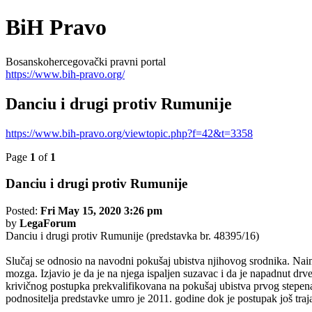
BiH Pravo
Bosanskohercegovački pravni portal
https://www.bih-pravo.org/
Danciu i drugi protiv Rumunije
https://www.bih-pravo.org/viewtopic.php?f=42&t=3358
Page
1
of
1
Danciu i drugi protiv Rumunije
Posted:
Fri May 15, 2020 3:26 pm
by
LegaForum
Danciu i drugi protiv Rumunije (predstavka br. 48395/16)
Slučaj se odnosio na navodni pokušaj ubistva njihovog srodnika. Naim
mozga. Izjavio je da je na njega ispaljen suzavac i da je napadnut dr
krivičnog postupka prekvalifikovana na pokušaj ubistva prvog stepen
podnositelja predstavke umro je 2011. godine dok je postupak još traj