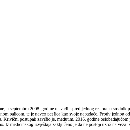
e, u septembru 2008. godine u svađi ispred jednog restorana srodnik p
venom palicom, te je naveo pet lica kao svoje napadače. Protiv jednog 
a. Krivični postupak završio je, međutim, 2016. godine oslobađajućom
ao. Iz medicinskog izvještaja zaključeno je da ne postoji uzročna veza 