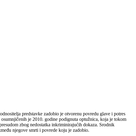
odnositelja predstavke zadobio je otvorenu povredu glave i potres
od osumnjičenih je 2010. godine podignuta optužnica, koja je tokom
 presudom zbog nedostatka inkriminirajućih dokaza. Srodnik
između njegove smrti i povrede koju je zadobio.