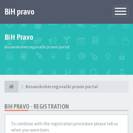
BiH pravo
Toggle
Navigatio
BiH Pravo
Bosanskohercegovački pravni portal
Bosanskohercegovački pravni portal
BIH PRAVO - REGISTRATION
To continue with the registration procedure please tell us
when you were born.