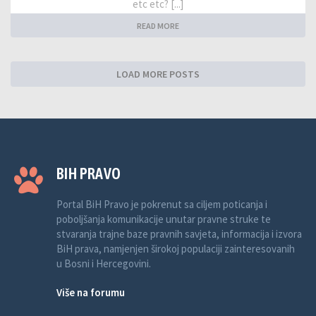
etc etc? [...]
READ MORE
LOAD MORE POSTS
BIH PRAVO
Portal BiH Pravo je pokrenut sa ciljem poticanja i
poboljšanja komunikacije unutar pravne struke te
stvaranja trajne baze pravnih savjeta, informacija i izvora
BiH prava, namjenjen širokoj populaciji zainteresovanih
u Bosni i Hercegovini.
Više na forumu