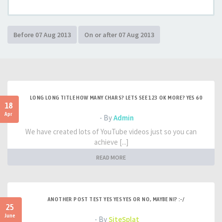
LONG LONG TITLE HOW MANY CHARS? LETS SEE 123 OK MORE? YES 60
18
Apr
- By
Admin
We have created lots of YouTube videos just so you can
achieve [...]
READ MORE
ANOTHER POST TEST YES YES YES OR NO, MAYBE NI? :-/
25
June
- By
SiteSplat